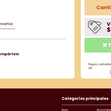
Cant
V
Reseñas
$
T
ompártelo
Pagos confiable
de
Categorías principales
Bowl
Bruncheta