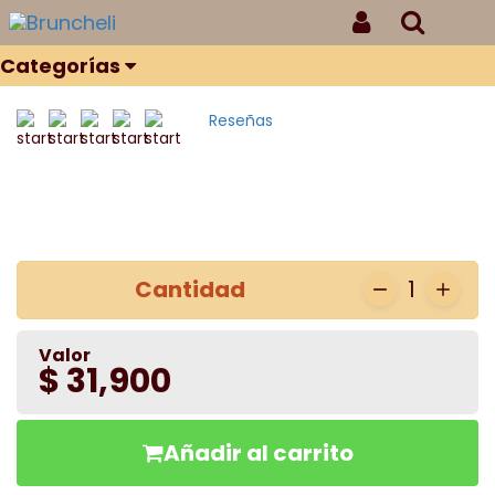
Inicio
Productos
DESGRANADO
Iniciar Sesión
Buscar
DESGRANADO
Categorías
Reseñas
Cantidad
1
Valor
$ 31,900
Añadir al carrito